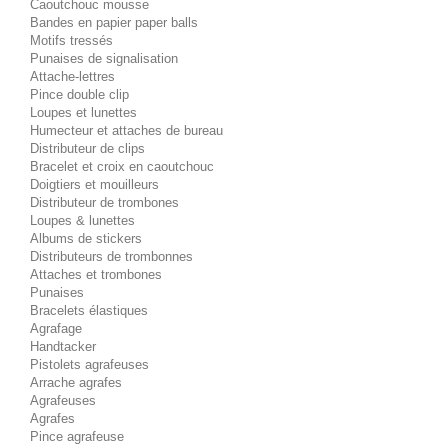
Caoutchouc mousse
Bandes en papier paper balls
Motifs tressés
Punaises de signalisation
Attache-lettres
Pince double clip
Loupes et lunettes
Humecteur et attaches de bureau
Distributeur de clips
Bracelet et croix en caoutchouc
Doigtiers et mouilleurs
Distributeur de trombones
Loupes & lunettes
Albums de stickers
Distributeurs de trombonnes
Attaches et trombones
Punaises
Bracelets élastiques
Agrafage
Handtacker
Pistolets agrafeuses
Arrache agrafes
Agrafeuses
Agrafes
Pince agrafeuse