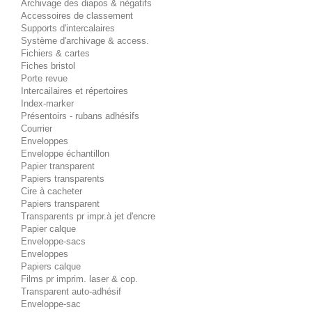
Archivage des diapos & négatifs
Accessoires de classement
Supports d'intercalaires
Système d'archivage & access.
Fichiers & cartes
Fiches bristol
Porte revue
Intercailaires et répertoires
Index-marker
Présentoirs - rubans adhésifs
Courrier
Enveloppes
Enveloppe échantillon
Papier transparent
Papiers transparents
Cire à cacheter
Papiers transparent
Transparents pr impr.à jet d'encre
Papier calque
Enveloppe-sacs
Enveloppes
Papiers calque
Films pr imprim. laser & cop.
Transparent auto-adhésif
Enveloppe-sac