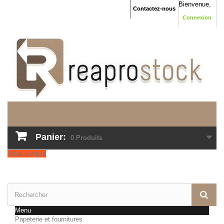
Bienvenue,
Contactez-nous
Connexion
Panier:
0
Produits
Votre compte
Menu
Papeterie et fournitures