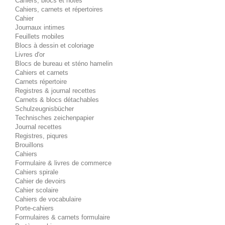
Cahiers, blocs et notes
Cahiers, carnets et répertoires
Cahier
Journaux intimes
Feuillets mobiles
Blocs à dessin et coloriage
Livres d'or
Blocs de bureau et sténo hamelin
Cahiers et carnets
Carnets répertoire
Registres & journal recettes
Carnets & blocs détachables
Schulzeugnisbücher
Technisches zeichenpapier
Journal recettes
Registres, piqures
Brouillons
Cahiers
Formulaire & livres de commerce
Cahiers spirale
Cahier de devoirs
Cahier scolaire
Cahiers de vocabulaire
Porte-cahiers
Formulaires & carnets formulaire