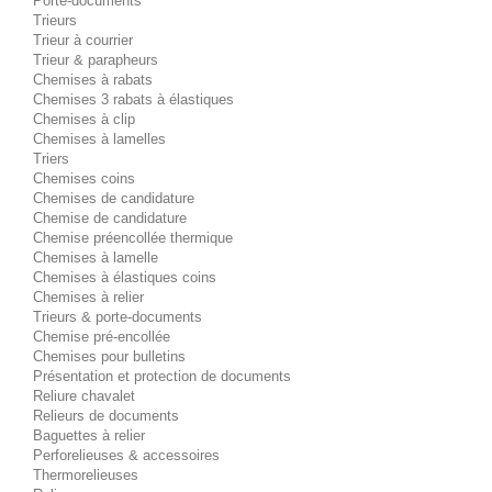
Porte-documents
Trieurs
Trieur à courrier
Trieur & parapheurs
Chemises à rabats
Chemises 3 rabats à élastiques
Chemises à clip
Chemises à lamelles
Triers
Chemises coins
Chemises de candidature
Chemise de candidature
Chemise préencollée thermique
Chemises à lamelle
Chemises à élastiques coins
Chemises à relier
Trieurs & porte-documents
Chemise pré-encollée
Chemises pour bulletins
Présentation et protection de documents
Reliure chavalet
Relieurs de documents
Baguettes à relier
Perforelieuses & accessoires
Thermorelieuses