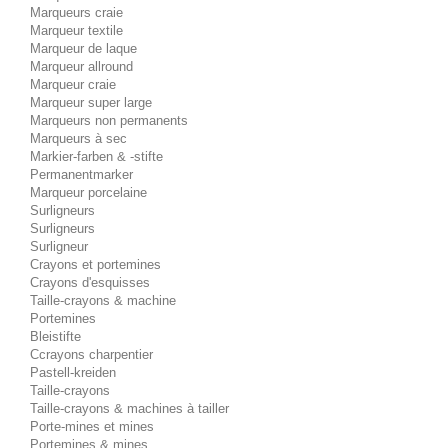
Marqueurs craie
Marqueur textile
Marqueur de laque
Marqueur allround
Marqueur craie
Marqueur super large
Marqueurs non permanents
Marqueurs à sec
Markier-farben & -stifte
Permanentmarker
Marqueur porcelaine
Surligneurs
Surligneurs
Surligneur
Crayons et portemines
Crayons d'esquisses
Taille-crayons & machine
Portemines
Bleistifte
Ccrayons charpentier
Pastell-kreiden
Taille-crayons
Taille-crayons & machines à tailler
Porte-mines et mines
Portemines & mines