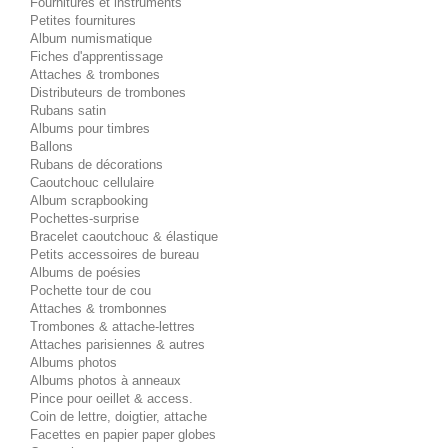
Fournitures et instruments
Petites fournitures
Album numismatique
Fiches d'apprentissage
Attaches & trombones
Distributeurs de trombones
Rubans satin
Albums pour timbres
Ballons
Rubans de décorations
Caoutchouc cellulaire
Album scrapbooking
Pochettes-surprise
Bracelet caoutchouc & élastique
Petits accessoires de bureau
Albums de poésies
Pochette tour de cou
Attaches & trombonnes
Trombones & attache-lettres
Attaches parisiennes & autres
Albums photos
Albums photos à anneaux
Pince pour oeillet & access.
Coin de lettre, doigtier, attache
Facettes en papier paper globes