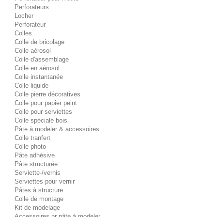
Perforateurs
Locher
Perforateur
Colles
Colle de bricolage
Colle aérosol
Colle d'assemblage
Colle en aérosol
Colle instantanée
Colle liquide
Colle pierre décoratives
Colle pour papier peint
Colle pour serviettes
Colle spéciale bois
Pâte à modeler & accessoires
Colle tranfert
Colle-photo
Pâte adhésive
Pâte structurée
Serviette-/vernis
Serviettes pour vernir
Pâtes à structure
Colle de montage
Kit de modelage
Accessoires pr pâte à modeler