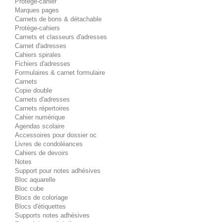
Protège-cahier
Marques pages
Carnets de bons & détachable
Protège-cahiers
Carnets et classeurs d'adresses
Carnet d'adresses
Cahiers spirales
Fichiers d'adresses
Formulaires & carnet formulaire
Carnets
Copie double
Carnets d'adresses
Carnets répertoires
Cahier numérique
Agendas scolaire
Accessoires pour dossier oc
Livres de condoléances
Cahiers de devoirs
Notes
Support pour notes adhésives
Bloc aquarelle
Bloc cube
Blocs de coloriage
Blocs d'étiquettes
Supports notes adhésives