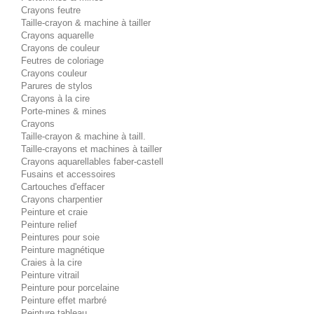
Crayons feutre
Taille-crayon & machine à tailler
Crayons aquarelle
Crayons de couleur
Feutres de coloriage
Crayons couleur
Parures de stylos
Crayons à la cire
Porte-mines & mines
Crayons
Taille-crayon & machine à taill.
Taille-crayons et machines à tailler
Crayons aquarellables faber-castell
Fusains et accessoires
Cartouches d'effacer
Crayons charpentier
Peinture et craie
Peinture relief
Peintures pour soie
Peinture magnétique
Craies à la cire
Peinture vitrail
Peinture pour porcelaine
Peinture effet marbré
Peinture tableau